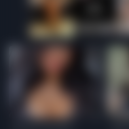
Girlfri
Provocando o namorado 🎁
Motoquei