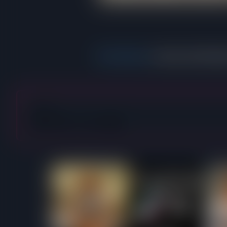
Mia Melano
monta almofada
< Anterior
Apanhados no casino 🎰
Columb
Dripping